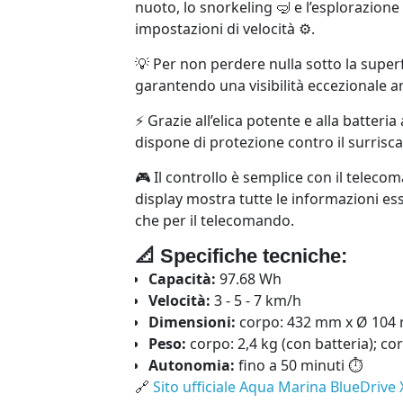
nuoto, lo snorkeling 🤿 e l’esplorazio
impostazioni di velocità ⚙️.
💡 Per non perdere nulla sotto la superf
garantendo una visibilità eccezionale 
⚡ Grazie all’elica potente e alla batteri
dispone di protezione contro il surrisc
🎮 Il controllo è semplice con il telec
display mostra tutte le informazioni essen
che per il telecomando.
📐 Specifiche tecniche:
Capacità:
97.68 Wh
Velocità:
3 - 5 - 7 km/h
Dimensioni:
corpo: 432 mm x Ø 104 
Peso:
corpo: 2,4 kg (con batteria); co
Autonomia:
fino a 50 minuti ⏱️
🔗
Sito ufficiale Aqua Marina BlueDrive 