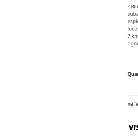
? Bl
suba
espl
luce
7 km
ogni
Quan
D