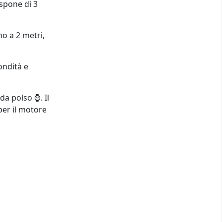
spone di 3
no a 2 metri,
ondità e
da polso ⌚. Il
 per il motore