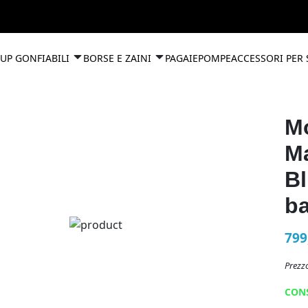
UP GONFIABILI
BORSE E ZAINI
PAGAIE
POMPE
ACCESSORI PER
M
Ma
Bl
ba
799
Prezzo
CON