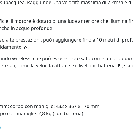
ne subacquea. Raggiunge una velocità massima di 7 km/h e di
icie, il motore è dotato di una luce anteriore che illumina fi
anche in acque profonde.
a ad alte prestazioni, può raggiungere fino a 10 metri di prof
aldamento 🔥.
omando wireless, che può essere indossato come un orologio 
ziali, come la velocità attuale e il livello di batteria 🔋, sia
mm; corpo con maniglie: 432 x 367 x 170 mm
rpo con maniglie: 2,8 kg (con batteria)
X