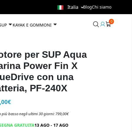
Italia
Blog
Chi siamo
0
User
 SUP
KAYAK E GOMMONI
area
otore per SUP Aqua
rina Power Fin X
ueDrive con una
tteria, PF-240X
,00€
 più basso negli ultimi 30 giorni: 799,00€
SEGNA GRATUITA
13 AGO - 17 AGO