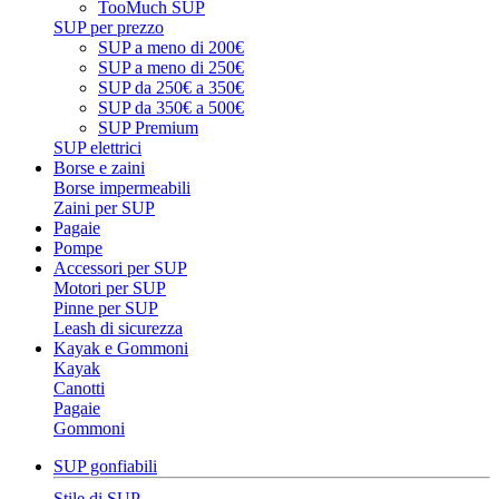
TooMuch SUP
SUP per prezzo
SUP a meno di 200€
SUP a meno di 250€
SUP da 250€ a 350€
SUP da 350€ a 500€
SUP Premium
SUP elettrici
Borse e zaini
Borse impermeabili
Zaini per SUP
Pagaie
Pompe
Accessori per SUP
Motori per SUP
Pinne per SUP
Leash di sicurezza
Kayak e Gommoni
Kayak
Canotti
Pagaie
Gommoni
SUP gonfiabili
Stile di SUP