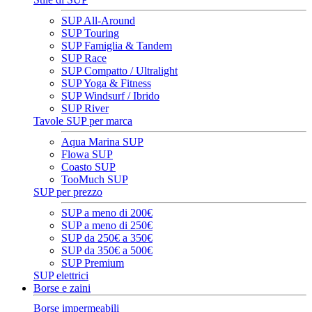
SUP All-Around
SUP Touring
SUP Famiglia & Tandem
SUP Race
SUP Compatto / Ultralight
SUP Yoga & Fitness
SUP Windsurf / Ibrido
SUP River
Tavole SUP per marca
Aqua Marina SUP
Flowa SUP
Coasto SUP
TooMuch SUP
SUP per prezzo
SUP a meno di 200€
SUP a meno di 250€
SUP da 250€ a 350€
SUP da 350€ a 500€
SUP Premium
SUP elettrici
Borse e zaini
Borse impermeabili