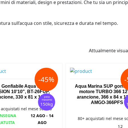
mini di materiali, design e prestazioni. Che tu sia un princi
ntura sull’acqua con stile, sicurezza e durata nel tempo.
Attualmente visuali
-45%
Gonfiabile Aqua Marina
Aqua Marina SUP gonfiab
ION 10'10", BT-26FUP,
motore TURBO 366 12’
ncione, 330 x 81 x 15 cm
arancione, 366 x 84 x 1
peso
massimo
AMGO-366PFS
150kg
 acquistati nel mese scorso
NSEGNA
12 AGO - 14
80+ acquistati nel mese s
RATUITA
AGO
12