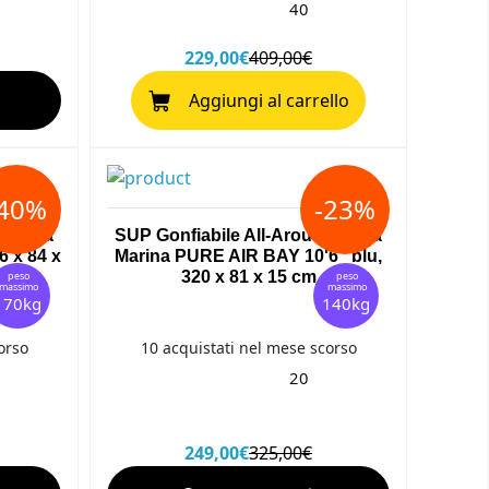
40
229,00€
409,00€
Aggiungi al carrello
-40%
-23%
d Aqua
SUP Gonfiabile All-Around Aqua
 x 84 x
Marina PURE AIR BAY 10'6" blu,
26MOP
320 x 81 x 15 cm
peso
peso
massimo
massimo
170kg
140kg
orso
10 acquistati nel mese scorso
20
249,00€
325,00€