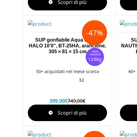
Scopri di più
-47%
SUP gonfiabile Aqua Marina
SU
HALO 10'0", BT-25HA, arancione,
NAUTI
305 × 81 × 15 cm
peso
massimo
120kg
50+ acquistati nel mese scorso
40+ 
32
399,00€
749,00€
Scopri di più