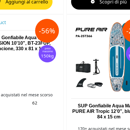
Aggiungi al carrello
Scopri di più
-56%
Gonfiabile Aqua Marina
ION 10'10", BT-23FUP,
ncione, 330 x 81 x 15 cm
peso
massimo
150kg
 acquistati nel mese scorso
62
SUP Gonfiabile Aqua M
PURE AIR Tropic 12’0″, blu
84 x 15 cm
170+ acquistati nel mese s