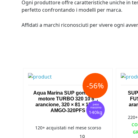
Ogni produttore offre caratteristiche uniche in ter
perfetto confrontando i modelli per marca.
Affidati a marchi riconosciuti per vivere ogni avve
-56%
Aqua Marina SUP gonfiabile a
SUP 
motore TURBO 320 10'6",
FUS
arancione, 320 × 81 × 15 cm,
ara
peso
massimo
AMGO-320PFS
140kg
220+
CO
120+ acquistati nel mese scorso
G
10