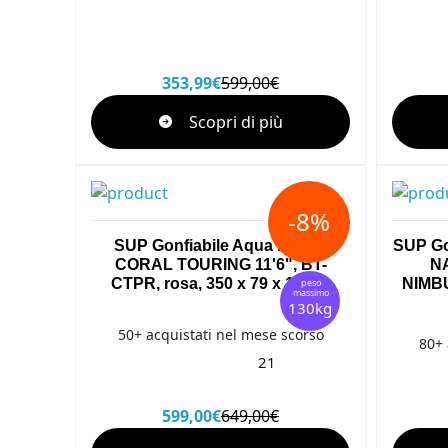
353,99€
599,00€
Scopri di più
-8%
SUP Gonfiabile Aqua Marina
SUP Go
CORAL TOURING 11'6", BT-
NA
CTPR, rosa, 350 x 79 x 15 cm
NIMBU
peso
massimo
130kg
50+ acquistati nel mese scorso
80+ 
21
599,00€
649,00€