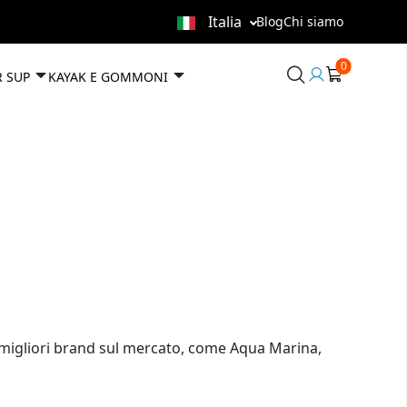
Italia
Blog
Chi siamo
0
User
R SUP
KAYAK E GOMMONI
area
ei migliori brand sul mercato, come Aqua Marina,