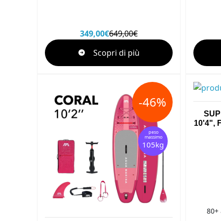
349,00€
649,00€
Scopri di più
-46%
SUP 
10'4",
peso
massimo
105kg
80+ 