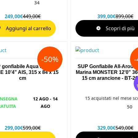
34
249,00€
449,00€
399,00€
899,00€
Aggiungi al carrello
Scopri di più
-50%
 gonfiabile Aqua Marina
SUP Gonfiabile All-Aroun
 10'4" AIS, 315 x 84 x 15
Marina MONSTER 12'0" 366
cm
15 cm arancione - BT-
15 acquistati nel mese sc
NSEGNA
12 AGO - 14
RATUITA
AGO
50
299,00€
599,00€
329,00€
549,00€