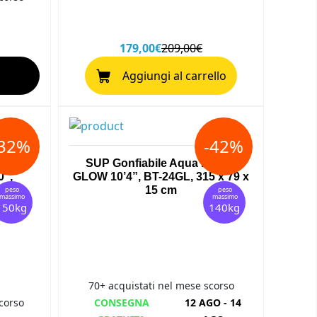
179,00€
209,00€
Aggiungi al carrello
-32%
-42%
arina
SUP Gonfiabile Aqua Marina
0”,
GLOW 10’4”, BT-24GL, 315 x 79 x
15cm
15 cm
peso
peso
massimo
massimo
150kg
140kg
70+ acquistati nel mese scorso
corso
CONSEGNA
12 AGO - 14