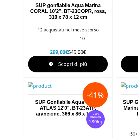
SUP gonfiabile Aqua Marina
CORAL 10'2", BT-23COPR, rosa,
310 x 78 x 12 cm
12 acquistati nel mese scorso
10
299,00€
549,00€
Scopri di più
-41%
SUP Gonfiabile Aqua Marina
SUP Go
ATLAS 12'0", BT-23ATP,
Marin
arancione, 366 x 86 x 15 cm
peso
massimo
180kg
150+