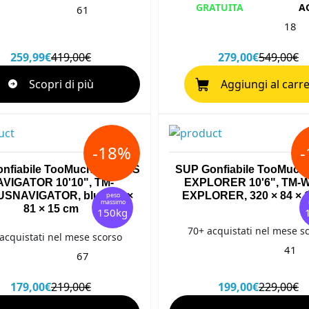
GRATUITA
A
61
18
259,99€
419,00€
279,00€
549,00€
Scopri di più
Aggiungi al carre
-18%
nfiabile TooMuch NIMBUS
SUP Gonfiabile TooMuc
VIGATOR 10'10", TM-
EXPLORER 10'6", TM-
SNAVIGATOR, blu, 330 ×
EXPLORER, 320 × 84 × 
peso
massimo
81 × 15 cm
150kg
70+ acquistati nel mese s
acquistati nel mese scorso
41
67
179,00€
219,00€
199,00€
229,00€