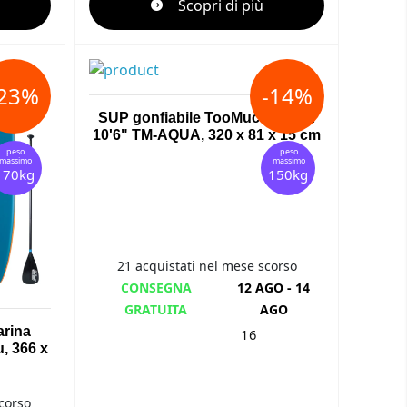
Scopri di più
-23%
-14%
SUP gonfiabile TooMuch AQUA
10'6" TM-AQUA, 320 x 81 x 15 cm
peso
peso
massimo
massimo
170kg
150kg
21 acquistati nel mese scorso
CONSEGNA
12 AGO - 14
GRATUITA
AGO
arina
16
, 366 x
corso