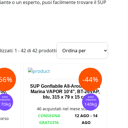
piante o un esperto, puoi facilmente trovare il SUP
zzati: 1 - 42 di 42 prodotti
-56%
-44%
ile a
SUP Gonfiabile All-Around Aqua
00,
Marina VAPOR 10'4", BT-26VAP,
5 cm,
blu, 315 x 79 x 15 cm
peso
peso
massimo
massimo
170kg
140kg
40 acquistati nel mese scorso
CONSEGNA
12 AGO - 14
corso
GRATUITA
AGO