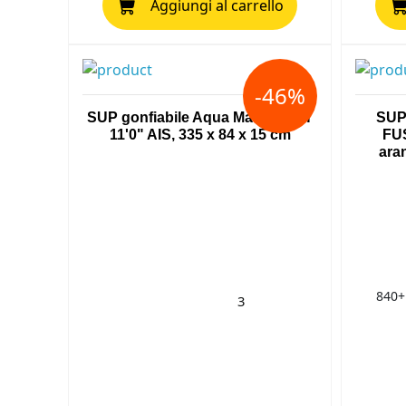
Aggiungi al carrello
-46%
SUP gonfiabile Aqua Marina RAY
SUP 
11'0" AIS, 335 x 84 x 15 cm
FUS
ara
840+
3