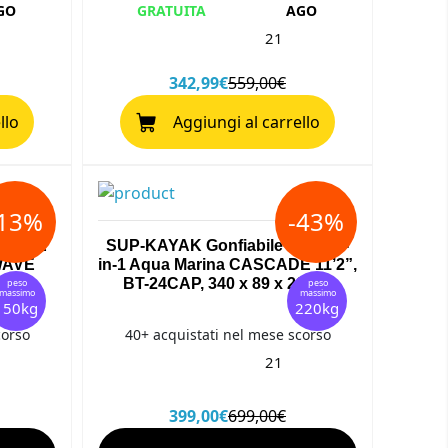
GO
GRATUITA
AGO
21
342,99€
559,00€
llo
Aggiungi al carrello
-13%
-43%
h WAVE
SUP-KAYAK Gonfiabile Ibrido 2-
WAVE
in-1 Aqua Marina CASCADE 11’2”,
15 cm
BT-24CAP, 340 x 89 x 20 cm
peso
peso
massimo
massimo
150kg
220kg
corso
40+ acquistati nel mese scorso
21
399,00€
699,00€