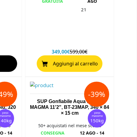
GRATUITA
AGO
21
349,00€
599,00€
Aggiungi al carrello
-49%
-39%
arina
SUP Gonfiabile Aqua Marina
lu, 320
MAGMA 11'2", BT-23MAP, 340 × 84
× 15 cm
peso
peso
massimo
massimo
140kg
150kg
corso
50+ acquistati nel mese scorso
O - 14
CONSEGNA
12 AGO - 14