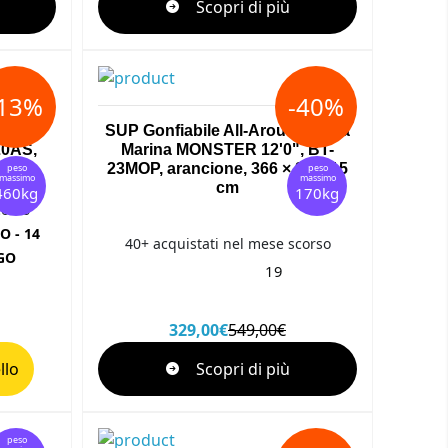
Scopri di più
-13%
-40%
arina
SUP Gonfiabile All-Around Aqua
20AS,
Marina MONSTER 12'0", BT-
cm
23MOP, arancione, 366 × 84 × 15
peso
peso
massimo
massimo
cm
460kg
170kg
corso
O - 14
40+ acquistati nel mese scorso
GO
19
329,00€
549,00€
llo
Scopri di più
peso