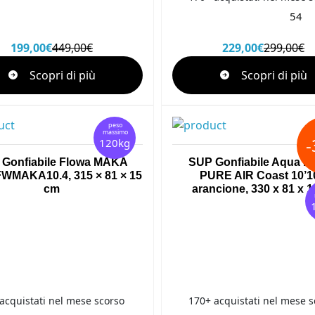
54
199,00€
449,00€
229,00€
299,00€
Scopri di più
Scopri di più
peso
massimo
120kg
Gonfiabile Flowa MAKA
SUP Gonfiabile Aqua M
 FWMAKA10.4, 315 × 81 × 15
PURE AIR Coast 10’1
cm
arancione, 330 x 81 x 
acquistati nel mese scorso
170+ acquistati nel mese s