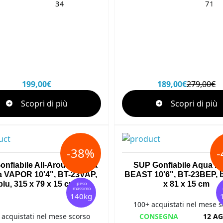
34
71
199,00€
189,00€
279,00€
Scopri di più
Scopri di più
-38%
nfiabile All-Around Aqua
SUP Gonfiabile Aqua M
a VAPOR 10'4", BT-23VAP,
BEAST 10'6", BT-23BEP, b
blu, 315 x 79 x 15 cm
x 81 x 15 cm
peso
massimo
140kg
100+ acquistati nel mese s
 acquistati nel mese scorso
CONSEGNA
12 AG