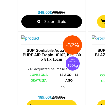
349,00€
799,00€
Scopri di più
-32%
SUP Gonfiabile Aqua Marina
SUP
PURE AIR Tropic 10’10”, blu, 330
BLAZE
x 81 x 15cm
peso
massimo
150kg
210 acquistati nel mese scorso
CONSEGNA
12 AGO - 14
CO
GRATUITA
AGO
G
56
189,00€
279,00€