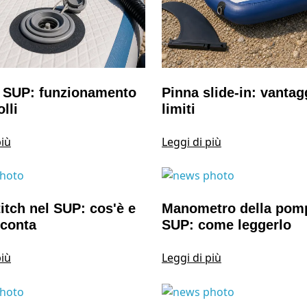
a SUP: funzionamento
Pinna slide-in: vantag
lli
limiti
più
Leggi di più
itch nel SUP: cos'è e
Manometro della pom
 conta
SUP: come leggerlo
più
Leggi di più