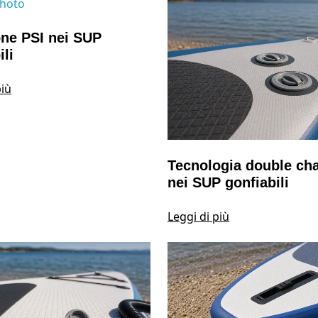
one PSI nei SUP
ili
più
Tecnologia double ch
nei SUP gonfiabili
Leggi di più