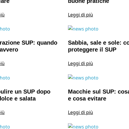
lare
buone pratiche
più
Leggi di più
arazione SUP: quando
Sabbia, sale e sole: 
davvero
proteggere il SUP
più
Leggi di più
ulire un SUP dopo
Macchie sul SUP: cos
olce e salata
e cosa evitare
più
Leggi di più