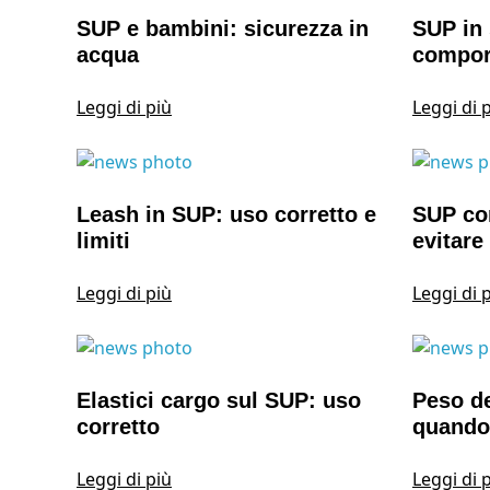
SUP e bambini: sicurezza in
SUP in 
acqua
compor
Leggi di più
Leggi di 
Leash in SUP: uso corretto e
SUP co
limiti
evitare 
Leggi di più
Leggi di 
Elastici cargo sul SUP: uso
Peso de
corretto
quando
Leggi di più
Leggi di 