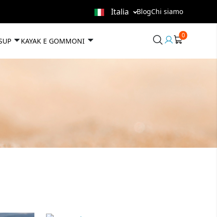
Italia
Blog
Chi siamo
0
User
 SUP
KAYAK E GOMMONI
area