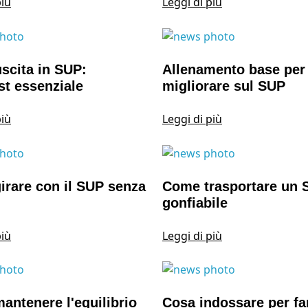
più
Leggi di più
scita in SUP:
Allenamento base per
st essenziale
migliorare sul SUP
più
Leggi di più
rare con il SUP senza
Come trasportare un 
gonfiabile
più
Leggi di più
ntenere l'equilibrio
Cosa indossare per f