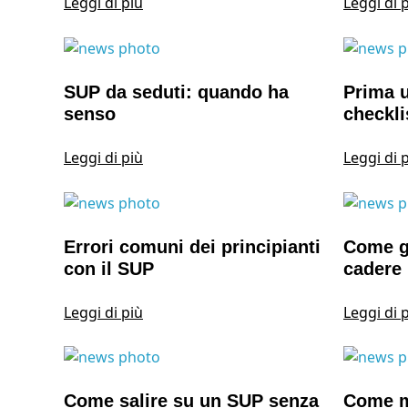
Leggi di più
Leggi di 
SUP da seduti: quando ha
Prima u
senso
checkli
Leggi di più
Leggi di 
Errori comuni dei principianti
Come gi
con il SUP
cadere
Leggi di più
Leggi di 
Come salire su un SUP senza
Come ma