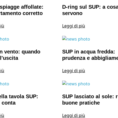
spiagge affollate:
D-ring sul SUP: a cos
tamento corretto
servono
più
Leggi di più
n vento: quando
SUP in acqua fredda:
l'uscita
prudenza e abbigliam
più
Leggi di più
lla tavola SUP:
SUP lasciato al sole: r
 conta
buone pratiche
più
Leggi di più