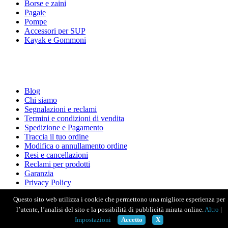
Borse e zaini
Pagaie
Pompe
Accessori per SUP
Kayak e Gommoni
Blog
Chi siamo
Segnalazioni e reclami
Termini e condizioni di vendita
Spedizione e Pagamento
Traccia il tuo ordine
Modifica o annullamento ordine
Resi e cancellazioni
Reclami per prodotti
Garanzia
Privacy Policy
Questo sito web utilizza i cookie che permettono una migliore esperienza per
Copyright ©
- Tutti i diritti riservati -
NGN MEDIA
l’utente, l’analisi del sito e la possibilità di pubblicità mirata online.
Altro
|
Informativa sui cookie
Impostazioni
Accetto
X