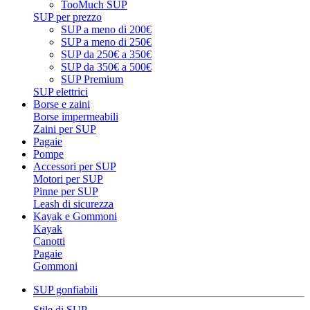
TooMuch SUP
SUP per prezzo
SUP a meno di 200€
SUP a meno di 250€
SUP da 250€ a 350€
SUP da 350€ a 500€
SUP Premium
SUP elettrici
Borse e zaini
Borse impermeabili
Zaini per SUP
Pagaie
Pompe
Accessori per SUP
Motori per SUP
Pinne per SUP
Leash di sicurezza
Kayak e Gommoni
Kayak
Canotti
Pagaie
Gommoni
SUP gonfiabili
Stile di SUP