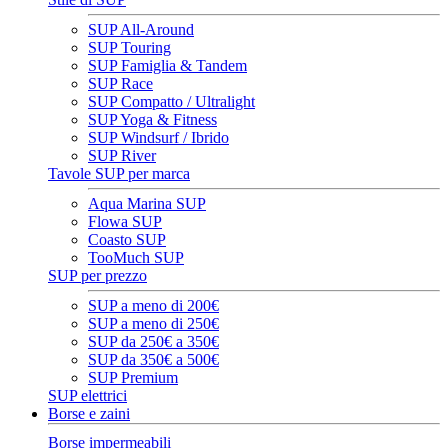
SUP All-Around
SUP Touring
SUP Famiglia & Tandem
SUP Race
SUP Compatto / Ultralight
SUP Yoga & Fitness
SUP Windsurf / Ibrido
SUP River
Tavole SUP per marca
Aqua Marina SUP
Flowa SUP
Coasto SUP
TooMuch SUP
SUP per prezzo
SUP a meno di 200€
SUP a meno di 250€
SUP da 250€ a 350€
SUP da 350€ a 500€
SUP Premium
SUP elettrici
Borse e zaini
Borse impermeabili