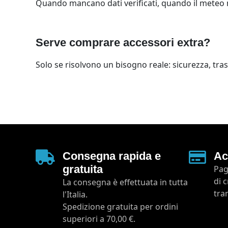
Quando mancano dati verificati, quando il meteo no
Serve comprare accessori extra?
Solo se risolvono un bisogno reale: sicurezza, tras
Consegna rapida e
Ac
gratuita
Pag
di 
La consegna è effettuata in tutta
tra
l'Italia.
Spedizione gratuita per ordini
superiori a 70,00 €.