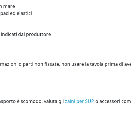
in mare
pad ed elastici
 indicati dal produttore
rmazioni o parti non fissate, non usare la tavola prima di av
trasporto è scomodo, valuta gli
zaini per SUP
o accessori comp