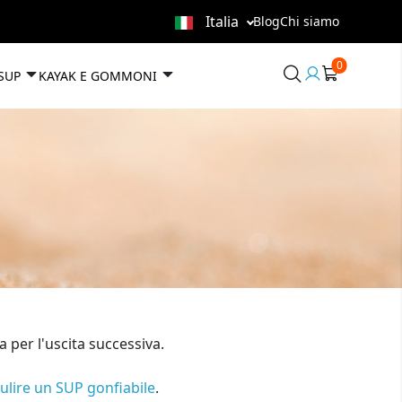
Italia
Blog
Chi siamo
0
User
 SUP
KAYAK E GOMMONI
area
 per l'uscita successiva.
lire un SUP gonfiabile
.