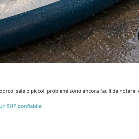
 sporco, sale o piccoli problemi sono ancora facili da notar
un SUP gonfiabile
.