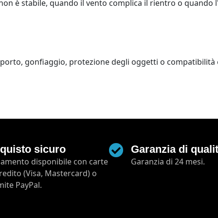
n è stabile, quando il vento complica il rientro o quando l
porto, gonfiaggio, protezione degli oggetti o compatibilità 
quisto sicuro
Garanzia di quali
amento disponibile con carte
Garanzia di 24 mesi.
credito (Visa, Mastercard) o
mite PayPal.