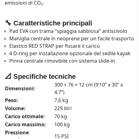
emissioni di CO₂.
🔧 Caratteristiche principali
Pad EVA con trama “spiaggia sabbiosa” antiscivolo
Maniglia centrale in neoprene per un facile trasporto
Elastico RED STRAP per fissare il carico
4 D-ring per installazione opzionale del sedile kayak
Pinna centrale rimovibile con sistema slide-in
📐 Specifiche tecniche
300 × 76 × 12 cm (9’10” x 30” x
Dimensioni:
4.7”)
Peso:
7,6 kg
Volume:
229 litri
Carico ottimale:
70 kg
Carico massimo:
100 kg
Pressione
15 PSI