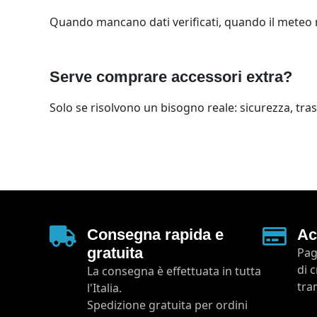
Quando mancano dati verificati, quando il meteo no
Serve comprare accessori extra?
Solo se risolvono un bisogno reale: sicurezza, tras
Consegna rapida e
Ac
gratuita
Pag
di 
La consegna è effettuata in tutta
tra
l'Italia.
Spedizione gratuita per ordini