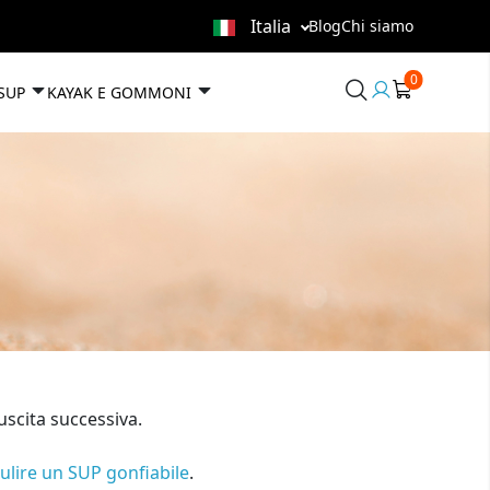
Italia
Blog
Chi siamo
0
User
 SUP
KAYAK E GOMMONI
area
uscita successiva.
lire un SUP gonfiabile
.