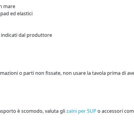
in mare
pad ed elastici
 indicati dal produttore
rmazioni o parti non fissate, non usare la tavola prima di av
trasporto è scomodo, valuta gli
zaini per SUP
o accessori comp