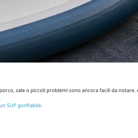
 sporco, sale o piccoli problemi sono ancora facili da notar
un SUP gonfiabile
.