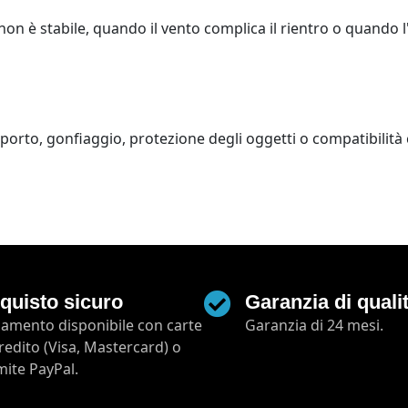
n è stabile, quando il vento complica il rientro o quando l
porto, gonfiaggio, protezione degli oggetti o compatibilità 
quisto sicuro
Garanzia di quali
amento disponibile con carte
Garanzia di 24 mesi.
credito (Visa, Mastercard) o
mite PayPal.