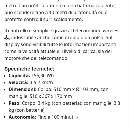
metri. Con un’elica potente e una batteria capiente,
può scendere fino a 10 metri di profondità ed è
protetto contro il surriscaldamento.
Il controllo è semplice grazie al telecomando wireless
🕹️, indossabile anche come orologio da polso. Sul
display sono visibili tutte le informazioni importanti
come la velocità attuale e il livello di carica, sia del
motore che del telecomando.
Specifiche tecniche:
Capacità:
195,36 Wh
Velocità:
3-5-7 km/h
Dimensioni:
Corpo: 516 mm x Ø 104 mm, con
maniglie: 516 x 367 x 170 mm
Peso:
Corpo: 3,4 kg (con batteria); con maniglie: 3,8
kg (con batteria)
Autonomia:
Fino a 100 minuti ⚡