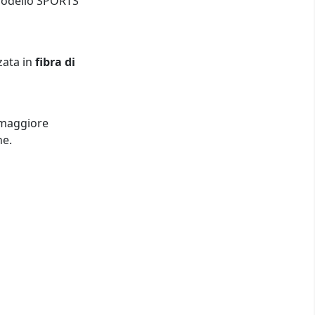
 modello SPORTS
zzata in
fibra di
 maggiore
ne.