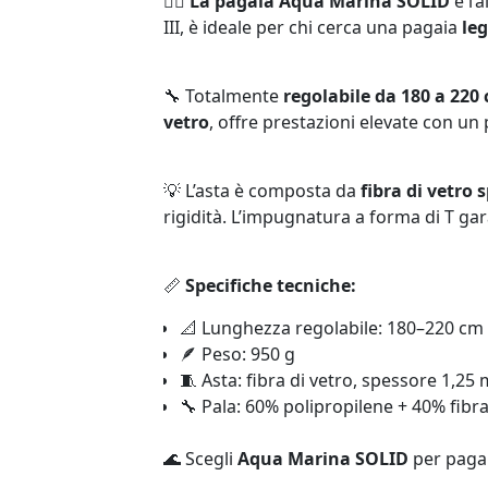
🏄‍♂️ La pagaia Aqua Marina SOLID
è l’
III, è ideale per chi cerca una pagaia
le
🔧 Totalmente
regolabile da 180 a 220
vetro
, offre prestazioni elevate con un 
💡 L’asta è composta da
fibra di vetro
rigidità. L’impugnatura a forma di T ga
📏
Specifiche tecniche:
📐 Lunghezza regolabile: 180–220 cm (
🪶 Peso: 950 g
🧵 Asta: fibra di vetro, spessore 1,
🔧 Pala: 60% polipropilene + 40% fibra
🌊 Scegli
Aqua Marina SOLID
per pagaia