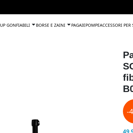
UP GONFIABILI
BORSE E ZAINI
PAGAIE
POMPE
ACCESSORI PER
Pa
SO
fi
B
-
49,