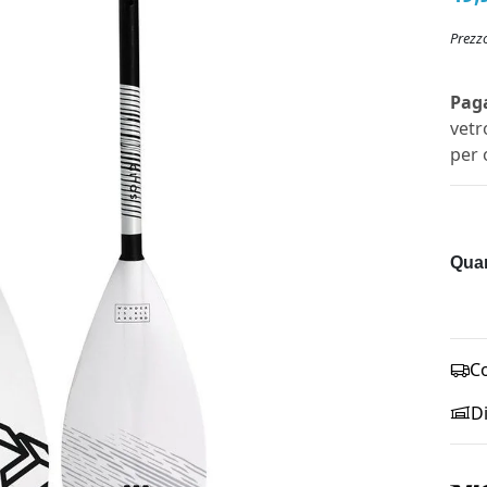
Prezzo
Paga
vetr
per 
Quan
Co
D