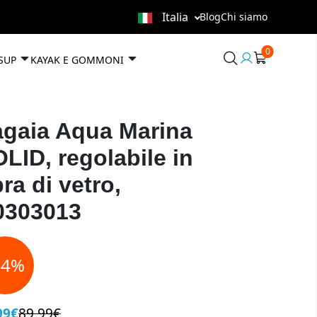
Italia
Blog
Chi siamo
0
User
 SUP
KAYAK E GOMMONI
area
gaia Aqua Marina
LID, regolabile in
bra di vetro,
0303013
44%
99€
89,99€