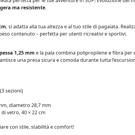
alleata perfetta per le tue avventure in SUP! Evoluzione del
ggera ma resistente
.
 cm
, si adatta alla tua altezza e al tuo stile di pagaiata. Reali
peso contenuto – perfetta per utenti ricreativi e sportivi.
 spessa 1,25 mm
e la pala combina polipropilene e fibra per
rantisce una presa sicura e comoda durante tutta l’escursio
3 sezioni)
25 mm, diametro 28,7 mm
 di vetro, 40 × 22 cm
re con stile, stabilità e comfort!