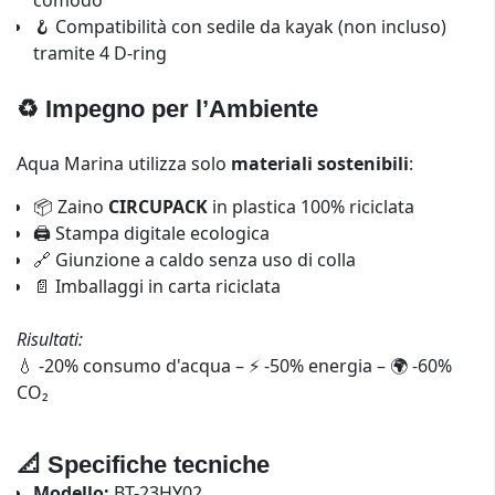
comodo
🪝 Compatibilità con sedile da kayak (non incluso)
tramite 4 D-ring
♻️ Impegno per l’Ambiente
Aqua Marina utilizza solo
materiali sostenibili
:
📦 Zaino
CIRCUPACK
in plastica 100% riciclata
🖨️ Stampa digitale ecologica
🔗 Giunzione a caldo senza uso di colla
📄 Imballaggi in carta riciclata
Risultati:
💧 -20% consumo d'acqua – ⚡ -50% energia – 🌍 -60%
CO₂
📐 Specifiche tecniche
Modello:
BT-23HY02