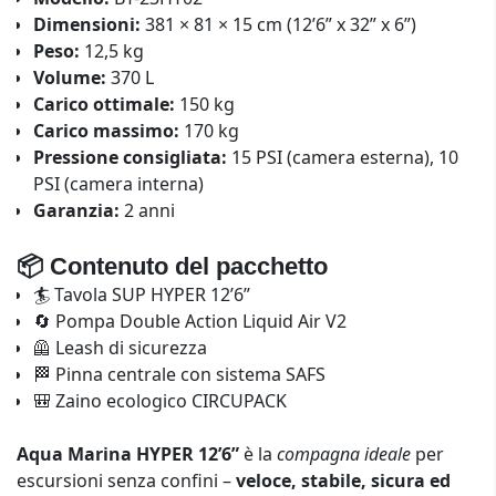
Dimensioni:
381 × 81 × 15 cm (12’6” x 32” x 6”)
Peso:
12,5 kg
Volume:
370 L
Carico ottimale:
150 kg
Carico massimo:
170 kg
Pressione consigliata:
15 PSI (camera esterna), 10
PSI (camera interna)
Garanzia:
2 anni
📦 Contenuto del pacchetto
🏄 Tavola SUP HYPER 12’6”
🔄 Pompa Double Action Liquid Air V2
🦺 Leash di sicurezza
🏁 Pinna centrale con sistema SAFS
🎒 Zaino ecologico CIRCUPACK
Aqua Marina HYPER 12’6”
è la
compagna ideale
per
escursioni senza confini –
veloce, stabile, sicura ed