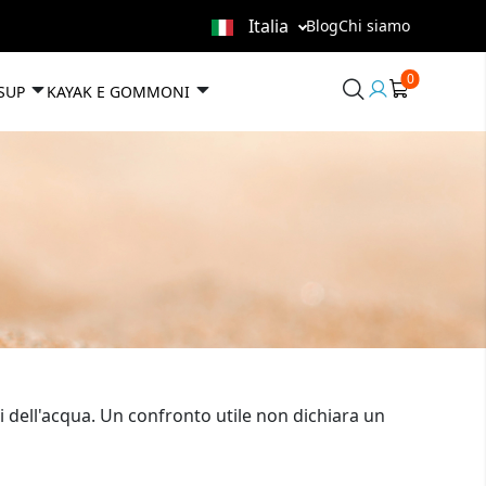
Italia
Blog
Chi siamo
0
User
 SUP
KAYAK E GOMMONI
area
 dell'acqua. Un confronto utile non dichiara un