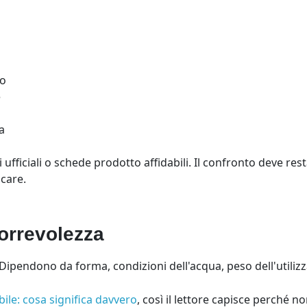
io
e
a
 ufficiali o schede prodotto affidabili. Il confronto deve re
icare.
correvolezza
 Dipendono da forma, condizioni dell'acqua, peso dell'utilizz
ile: cosa significa davvero
, così il lettore capisce perché 