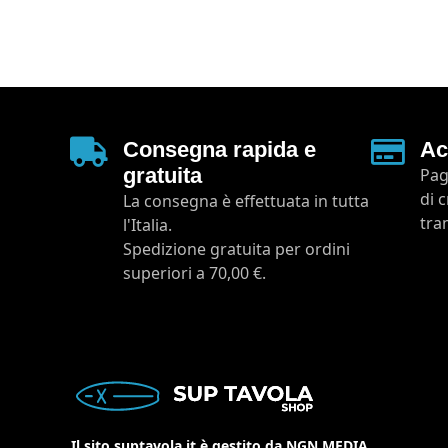
Consegna rapida e
Ac
gratuita
Pag
di 
La consegna è effettuata in tutta
tra
l'Italia.
Spedizione gratuita per ordini
superiori a 70,00 €.
Il sito suptavola.it è gestito da NGN MEDIA