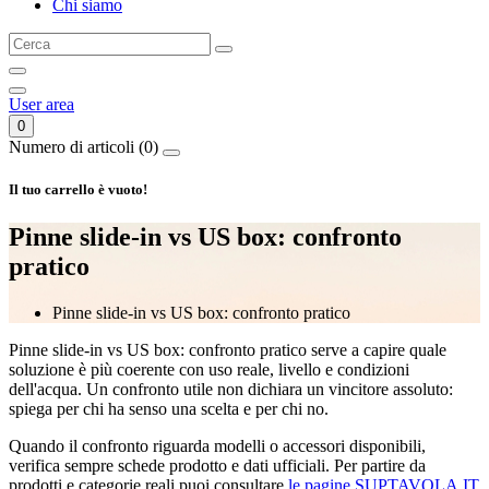
Chi siamo
Leash di sicurezza
Canotti
Pagaie
Gommoni
User area
0
Numero di articoli (0)
Il tuo carrello è vuoto!
Pinne slide-in vs US box: confronto
pratico
Pinne slide-in vs US box: confronto pratico
Pinne slide-in vs US box: confronto pratico serve a capire quale
soluzione è più coerente con uso reale, livello e condizioni
dell'acqua. Un confronto utile non dichiara un vincitore assoluto:
spiega per chi ha senso una scelta e per chi no.
Quando il confronto riguarda modelli o accessori disponibili,
verifica sempre schede prodotto e dati ufficiali. Per partire da
prodotti e categorie reali puoi consultare
le pagine SUPTAVOLA.IT