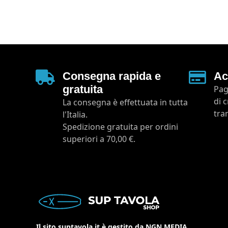
Consegna rapida e
Ac
gratuita
Pag
di 
La consegna è effettuata in tutta
tra
l'Italia.
Spedizione gratuita per ordini
superiori a 70,00 €.
Il sito suptavola.it è gestito da NGN MEDIA