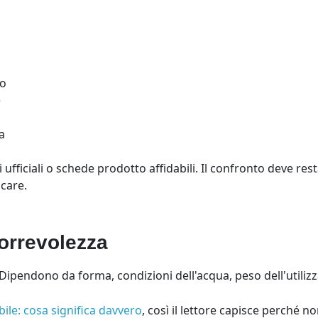
io
e
a
 ufficiali o schede prodotto affidabili. Il confronto deve re
icare.
correvolezza
 Dipendono da forma, condizioni dell'acqua, peso dell'utilizz
ile: cosa significa davvero
, così il lettore capisce perché 